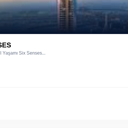
SES
l Yaşamı Six Senses...