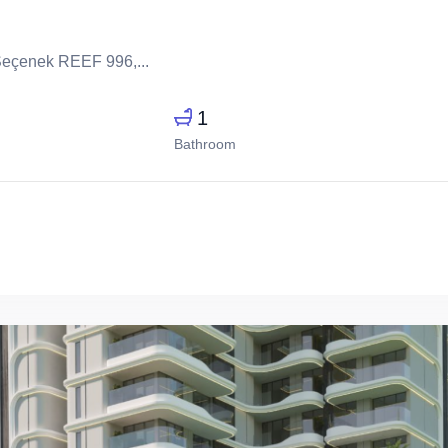
 Seçenek REEF 996,...
1
Bathroom