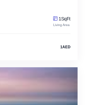
1SqFt
Living Area
1AED