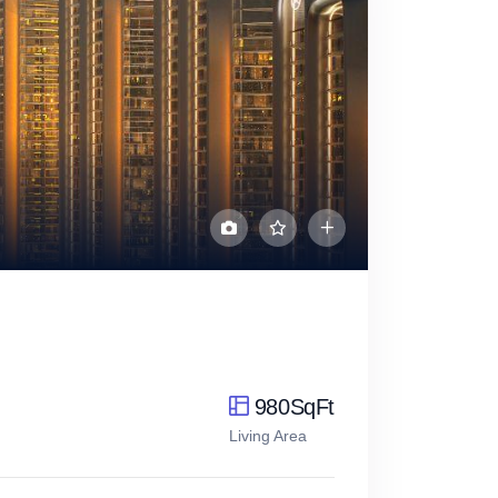
980SqFt
Living Area