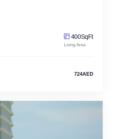
400SqFt
Living Area
724AED