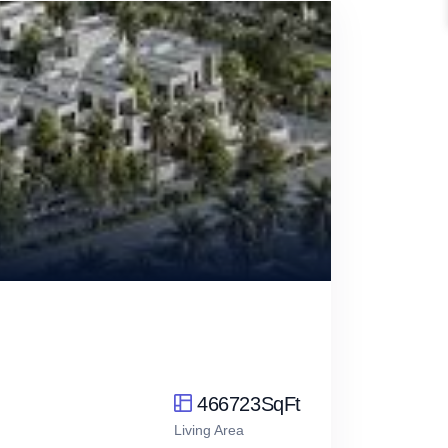
466723SqFt
Living Area