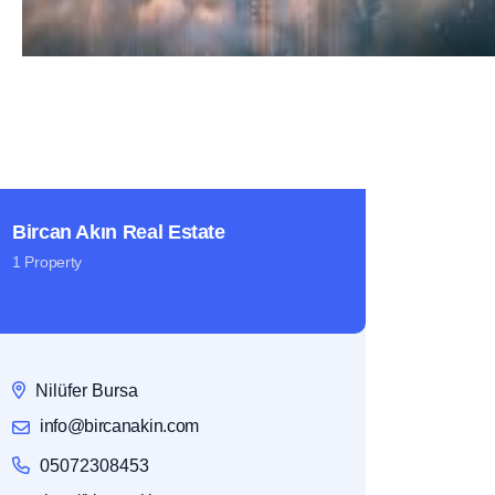
Bircan Akın Real Estate
1 Property
Nilüfer Bursa
info@bircanakin.com
05072308453