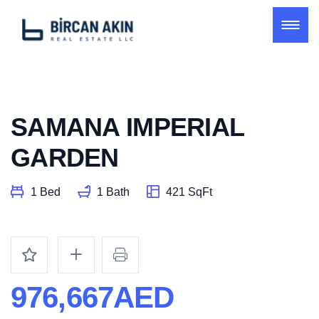
SAMANA IMPERIAL
GARDEN
1 Bed
1 Bath
421 SqFt
976,667AED