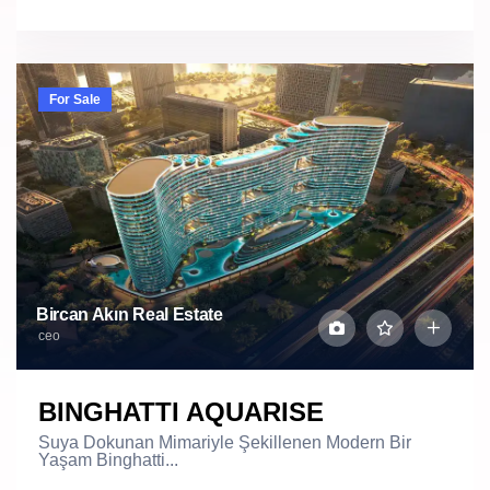
For Sale
Bircan Akın Real Estate
ceo
BINGHATTI AQUARISE
Suya Dokunan Mimariyle Şekillenen Modern Bir
Yaşam Binghatti...