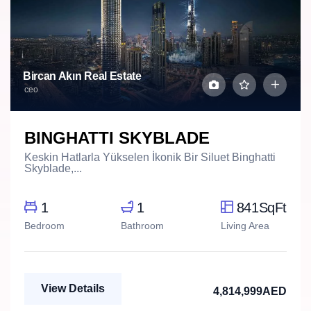
Bircan Akın Real Estate
ceo
BINGHATTI SKYBLADE
Keskin Hatlarla Yükselen İkonik Bir Siluet Binghatti
Skyblade,...
1
1
841SqFt
Bedroom
Bathroom
Living Area
View Details
4,814,999AED