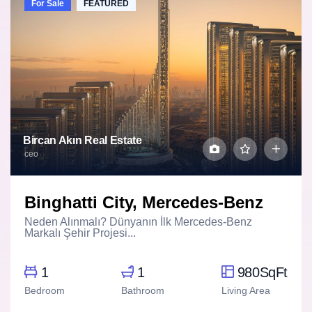
For Sale
FEATURED
Bircan Akın Real Estate
ceo
Binghatti City, Mercedes-Benz
Neden Alınmalı? Dünyanın İlk Mercedes-Benz
Markalı Şehir Projesi...
1
1
980SqFt
Bedroom
Bathroom
Living Area