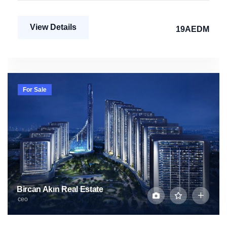
View Details
19AEDM
For Sale
Bircan Akın Real Estate
ceo