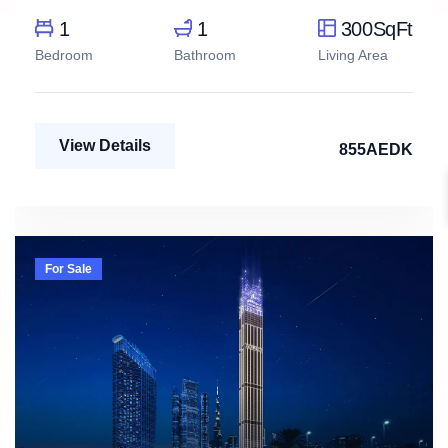
1
1
300SqFt
Bedroom
Bathroom
Living Area
View Details
855AEDK
For Sale