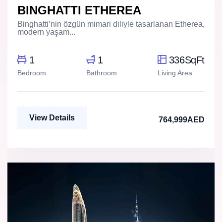
BINGHATTI ETHEREA
Binghatti’nin özgün mimari diliyle tasarlanan Etherea,
modern yaşam...
1
1
336SqFt
Bedroom
Bathroom
Living Area
View Details
764,999AED