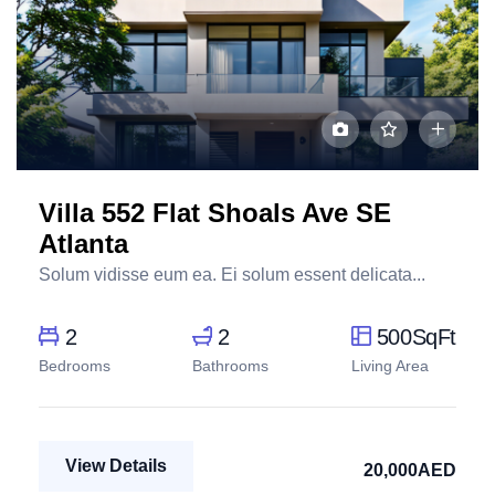
Villa 552 Flat Shoals Ave SE
Atlanta
Solum vidisse eum ea. Ei solum essent delicata...
2
2
500SqFt
Bedrooms
Bathrooms
Living Area
View Details
20,000AED