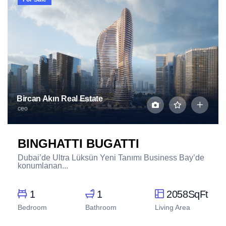
Bircan Akın Real Estate
ceo
BINGHATTI BUGATTI
Dubai’de Ultra Lüksün Yeni Tanımı Business Bay’de
konumlanan...
1
1
2058SqFt
Bedroom
Bathroom
Living Area