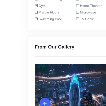
Gym
Home Theater
Marble Floors
Microwave
Swimming Pool
TV Cable
From Our Gallery