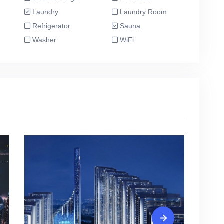
Laundry
Laundry Room
Refrigerator
Sauna
Washer
WiFi