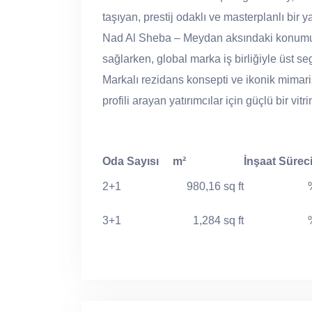
taşıyan, prestij odaklı ve masterplanlı bir
Nad Al Sheba – Meydan aksındaki konumu s
sağlarken, global marka iş birliğiyle üst se
Markalı rezidans konsepti ve ikonik mimaris
profili arayan yatırımcılar için güçlü bir vitr
Oda Sayısı
m²
İnşaat Sürec
2+1
980,16 sq ft
3+1
1,284 sq ft