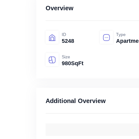
Overview
ID
Type
5248
Apartme
Size
980SqFt
Additional Overview