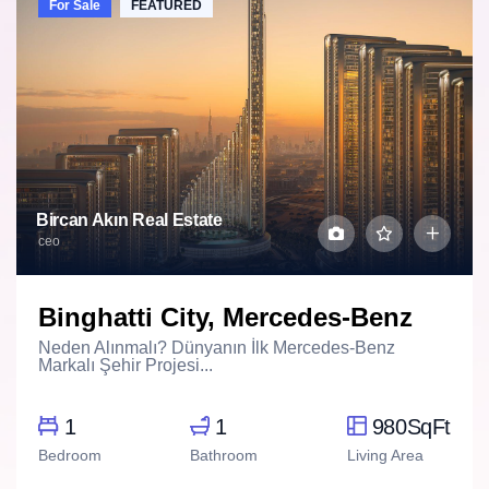
For Sale
FEATURED
Bircan Akın Real Estate
ceo
Binghatti City, Mercedes-Benz
Neden Alınmalı? Dünyanın İlk Mercedes-Benz
Markalı Şehir Projesi...
1
1
980SqFt
Bedroom
Bathroom
Living Area