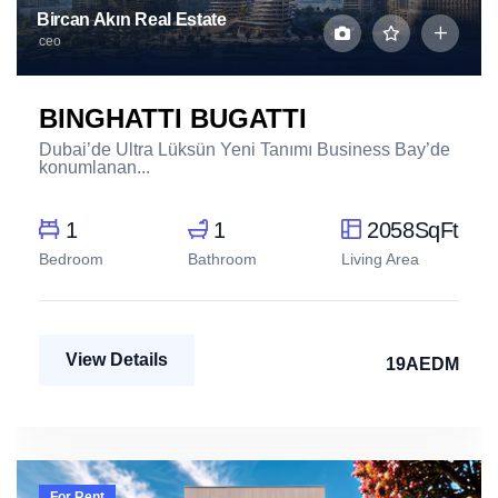
Bircan Akın Real Estate
ceo
BINGHATTI BUGATTI
Dubai’de Ultra Lüksün Yeni Tanımı Business Bay’de
konumlanan...
1
1
2058SqFt
Bedroom
Bathroom
Living Area
View Details
19AEDM
For Rent