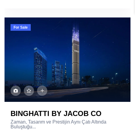
For Sale
BINGHATTI BY JACOB CO
Zaman, Tasarım ve Prestijin Aynı Çatı Altında
Buluştuğu...