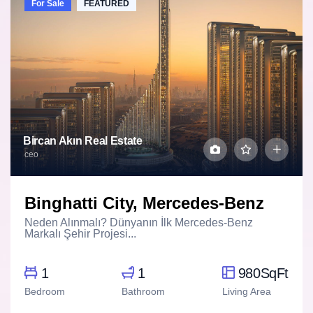
For Sale
FEATURED
Bircan Akın Real Estate
ceo
Binghatti City, Mercedes-Benz
Neden Alınmalı? Dünyanın İlk Mercedes-Benz
Markalı Şehir Projesi...
1
1
980SqFt
Bedroom
Bathroom
Living Area