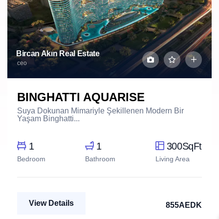
Bircan Akın Real Estate
ceo
BINGHATTI AQUARISE
Suya Dokunan Mimariyle Şekillenen Modern Bir
Yaşam Binghatti...
1
1
300SqFt
Bedroom
Bathroom
Living Area
View Details
855AEDK