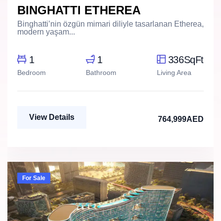
BINGHATTI ETHEREA
Binghatti’nin özgün mimari diliyle tasarlanan Etherea,
modern yaşam...
1
1
336SqFt
Bedroom
Bathroom
Living Area
View Details
764,999AED
For Sale