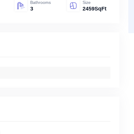
Bathrooms
Size
3
2459SqFt