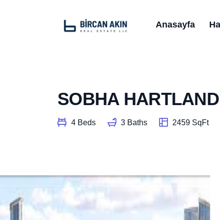
Anasayfa
Ha
SOBHA HARTLAND
4 Beds
3 Baths
2459 SqFt