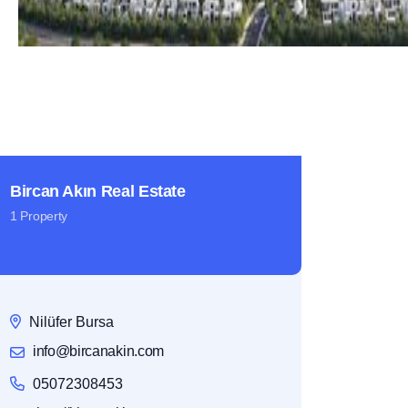
Bircan Akın Real Estate
1 Property
Nilüfer Bursa
info@bircanakin.com
05072308453