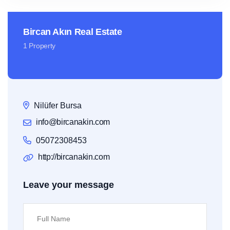
Bircan Akın Real Estate
1 Property
Nilüfer Bursa
info@bircanakin.com
05072308453
http://bircanakin.com
Leave your message