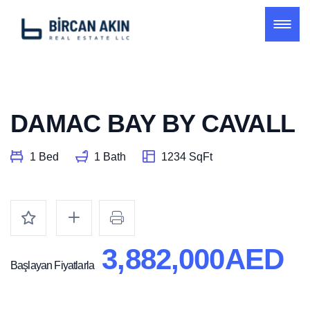
DAMAC BAY BY CAVALL
1 Bed
1 Bath
1234 SqFt
3,882,000AED
Başlayan Fiyatlarla