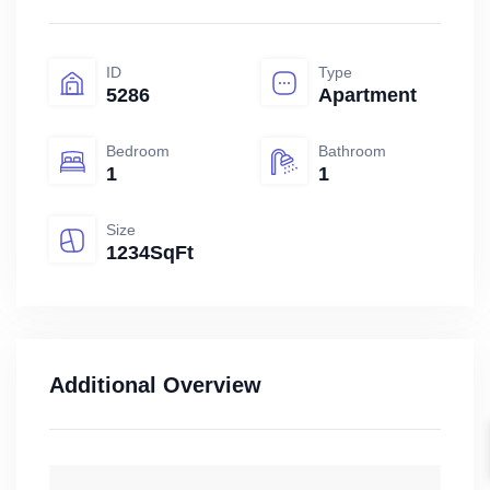
ID
Type
5286
Apartment
Bedroom
Bathroom
1
1
Size
1234SqFt
Additional Overview